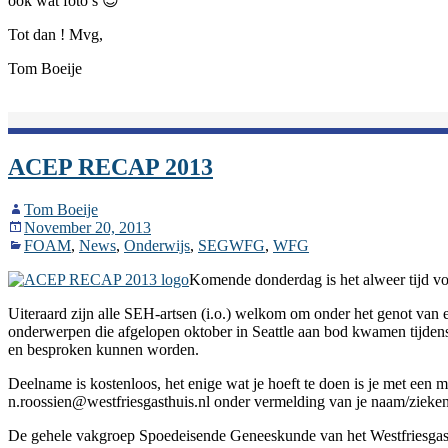
ook wat foto’s 😉
Tot dan ! Mvg,
Tom Boeije
ACEP RECAP 2013
Tom Boeije
November 20, 2013
FOAM
,
News
,
Onderwijs
,
SEGWFG
,
WFG
Komende donderdag is het alweer tijd 
Uiteraard zijn alle SEH-artsen (i.o.) welkom om onder het genot van
onderwerpen die afgelopen oktober in Seattle aan bod kwamen tijdens
en besproken kunnen worden.
Deelname is kostenloos, het enige wat je hoeft te doen is je met een ma
n.roossien@westfriesgasthuis.nl onder vermelding van je naam/ziek
De gehele vakgroep Spoedeisende Geneeskunde van het Westfriesgasthu