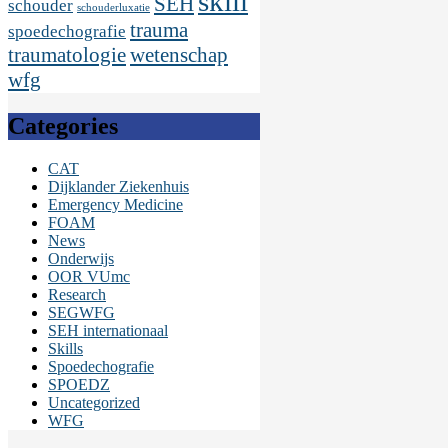
skill
SEH
schouder
schouderluxatie
trauma
spoedechografie
traumatologie
wetenschap
wfg
Categories
CAT
Dijklander Ziekenhuis
Emergency Medicine
FOAM
News
Onderwijs
OOR VUmc
Research
SEGWFG
SEH internationaal
Skills
Spoedechografie
SPOEDZ
Uncategorized
WFG