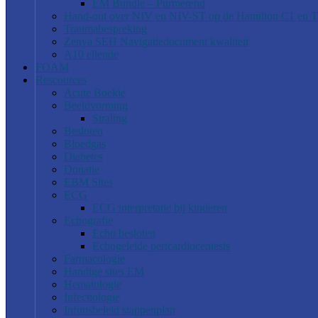
EM Bundle – Purmerend
Hand-out over NIV en NIV-ST op de Hamilton C1 en 
Traumabespreking
Zenya SEH Navigatiedocument kwaliteit
A10 ellende
FOAM
Rescources
Acute Boekje
Beeldvorming
Straling
Besloten
Bloedgas
Diabetes
Donatie
EBM Sites
ECG
ECG interpretatie bij kinderen
Echografie
Echo besloten
Echogeleide pericardiocentesis
Farmacologie
Handige sites EM
Hematologie
Infectiologie
Infuusbeleid stappenplan