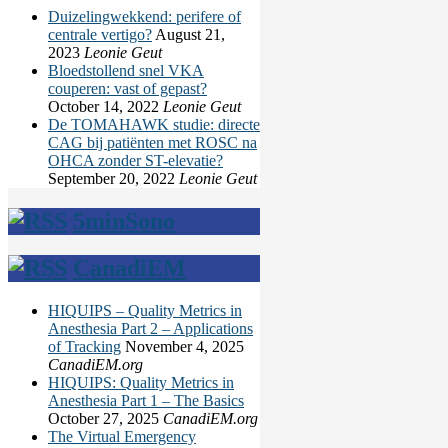
Duizelingwekkend: perifere of
centrale vertigo?
August 21,
2023
Leonie Geut
Bloedstollend snel VKA
couperen: vast of gepast?
October 14, 2022
Leonie Geut
De TOMAHAWK studie: directe
CAG bij patiënten met ROSC na
OHCA zonder ST-elevatie?
September 20, 2022
Leonie Geut
5minSono
CanadiEM
HIQUIPS – Quality Metrics in
Anesthesia Part 2 – Applications
of Tracking
November 4, 2025
CanadiEM.org
HIQUIPS: Quality Metrics in
Anesthesia Part 1 – The Basics
October 27, 2025
CanadiEM.org
The Virtual Emergency