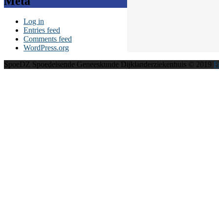
Meta
Log in
Entries feed
Comments feed
WordPress.org
SpoeDZ Spoedeisende Geneeskunde Dijklanderziekenhuis © 2019
F