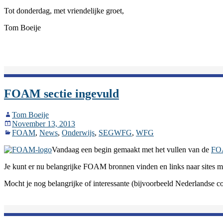
Tot donderdag, met vriendelijke groet,
Tom Boeije
FOAM sectie ingevuld
Tom Boeije
November 13, 2013
FOAM
,
News
,
Onderwijs
,
SEGWFG
,
WFG
Vandaag een begin gemaakt met het vullen van de
FO
Je kunt er nu belangrijke FOAM bronnen vinden en links naar sites 
Mocht je nog belangrijke of interessante (bijvoorbeeld Nederlandse col