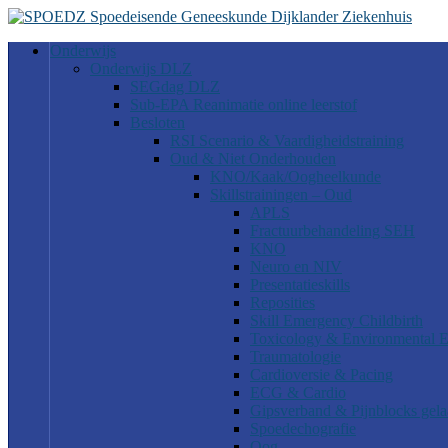
Onderwijs
Onderwijs DLZ
SEGdag DLZ
Sub-EPA Reanimatie online leerstof
Besloten
RSI Scenario & Vaardigheidstraining
Oud & Niet Onderhouden
KNO/Kaak/Oogheelkunde
Skillstrainingen – Oud
APLS
Fractuurbehandeling SEH
KNO
Neuro en NIV
Presentatieskills
Reposities
Skill Emergency Childbirth
Toxicology & Environmental 
Traumatologie
Cardioversie & Pacing
ECG & Cardio
Gipsverband & Pijnblocks gela
Spoedechografie
Oog