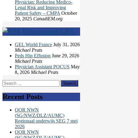
Physician: Reducing Medico-
Legal Risk and Improving
Patient Safety – CMPA
October
20, 2025
CanadiEM.org
Ultrasound GEL
GEL World France
July 31, 2026
Michael Prats
Peds Hip Effusion
June 29, 2026
Michael Prats
Physician Assistant POCUS
May
8, 2026
Michael Prats
Search
for:
Recent Posts
OOR NWN
(SG/NWZ/DLZ/AUMC)
Regionaal onderwijs SEG 7 mei
2026
OOR NWN
(SG/NWZ/DLZ/AUMC)