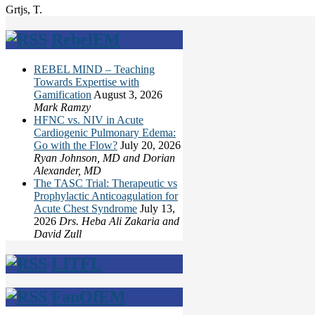
Grtjs, T.
RebelEM
REBEL MIND – Teaching
Towards Expertise with
Gamification
August 3, 2026
Mark Ramzy
HFNC vs. NIV in Acute
Cardiogenic Pulmonary Edema:
Go with the Flow?
July 20, 2026
Ryan Johnson, MD and Dorian
Alexander, MD
The TASC Trial: Therapeutic vs
Prophylactic Anticoagulation for
Acute Chest Syndrome
July 13,
2026
Drs. Heba Ali Zakaria and
David Zull
LITFL
FanOfEM