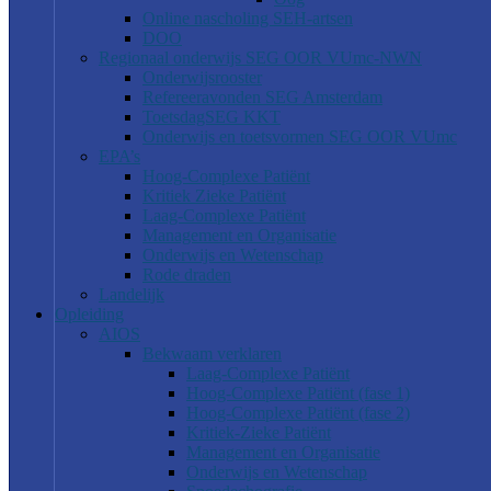
Online nascholing SEH-artsen
DOO
Regionaal onderwijs SEG OOR VUmc-NWN
Onderwijsrooster
Refereeravonden SEG Amsterdam
ToetsdagSEG KKT
Onderwijs en toetsvormen SEG OOR VUmc
EPA’s
Hoog-Complexe Patiënt
Kritiek Zieke Patiënt
Laag-Complexe Patiënt
Management en Organisatie
Onderwijs en Wetenschap
Rode draden
Landelijk
Opleiding
AIOS
Bekwaam verklaren
Laag-Complexe Patiënt
Hoog-Complexe Patiënt (fase 1)
Hoog-Complexe Patiënt (fase 2)
Kritiek-Zieke Patiënt
Management en Organisatie
Onderwijs en Wetenschap