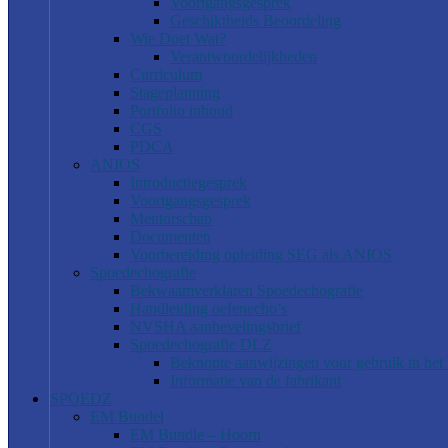
Voortgangsgesprek
Geschiktheids Beoordeling
Wie Doet Wat?
Verantwoordelijkheden
Curriculum
Stageplanning
Portfolio inhoud
CGS
PDCA
ANIOS
Introductiegesprek
Voortgangsgesprek
Mentorschap
Documenten
Voorbereiding opleiding SEG als ANIOS
Spoedechografie
Bekwaamverklaren Spoedechografie
Handleiding oefenecho’s
NVSHA aanbevelingsbrief
Spoedechografie DLZ
Beknopte aanwijzingen voor gebruik in he
Informatie van de fabrikant
SPOEDZ
EM Bundel
EM Bundle – Hoorn