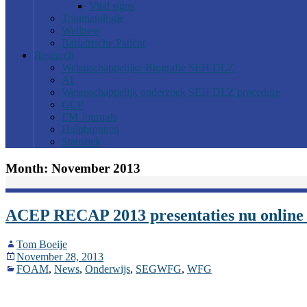
Vital signs
Traumatologie
Wellness
Bariatrische Patiënt
Research
Wetenschappelijke Biografie SEH DLZ
AI
Wetenschappelijk onderzoek SEH DLZ procedure
GCP
EM Journals
Hulpbronnen
Statistiek
Month:
November 2013
ACEP RECAP 2013 presentaties nu online 
Tom Boeije
November 28, 2013
FOAM
,
News
,
Onderwijs
,
SEGWFG
,
WFG