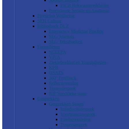
Spoedechografie
FICB Bekwaamverklaring
Procedurele Sedatie en Analgesie
Physician Wellbeing
SEH Cultuur
Bibliotheek DLZ
Emergency Medicine Practice
SEG Journals
SEG Tekstboeken
Formulieren
SCEEPA
VIVA
Ziektebeelden en Vaardigheden
KPB
OSATS
360° Feedback
Reflectieverslag
Tussengesprek
IOP Specifieke stage
Gesprekken
Gesprekken Stages
Introductiegesprek
Voortgangsgesprek
Eindbeoordeling
Tussengesprek