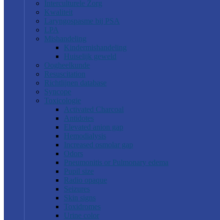
Interculturele Zorg
Kwaliteit
Laryngospasme bij PSA
LPA
Mishandeling
Kindermishandeling
Huiselijk geweld
Oogheelkunde
Resuscitation
Richtlijnen database
Syncope
Toxicologie
Activated Charcoal
Antidotes
Elevated anion gap
Hemodialysis
Increased osmolar gap
Odors
Pneumonitis or Pulmonary edema
Pupil size
Radio opaque
Seizures
Skin signs
Toxidromes
Urine color