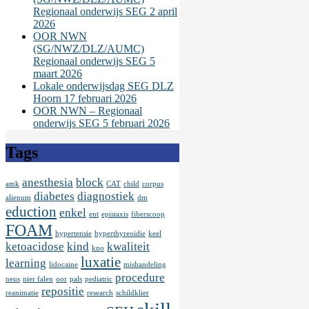
Regionaal onderwijs SEG 2 april
2026
OOR NWN
(SG/NWZ/DLZ/AUMC)
Regionaal onderwijs SEG 5
maart 2026
Lokale onderwijsdag SEG DLZ
Hoorn 17 februari 2026
OOR NWN – Regionaal
onderwijs SEG 5 februari 2026
Tags
anesthesia
block
amk
CAT
child
corpus
diabetes
diagnostiek
alienum
dm
eduction
enkel
ent
epistaxis
fiberscoop
FOAM
hypertensie
hyperthyreoidie
keel
ketoacidose
kind
kwaliteit
kno
luxatie
learning
lidocaine
mishandeling
procedure
neus
nier falen
oor
pals
pediatric
repositie
reanimatie
research
schildklier